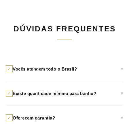
DÚVIDAS FREQUENTES
▾
Vocês atendem todo o Brasil?
✓
Sim, atendemos com excelência em todo o
território nacional e também possuímos
▾
Existe quantidade mínima para banho?
✓
estrutura para atendimento no exterior.
Sim. Para garantirmos o rigor industrial e a
viabilidade técnica, trabalhamos com o mínimo
▾
Oferecem garantia?
✓
de
1kg por banho
. Casos específicos podem